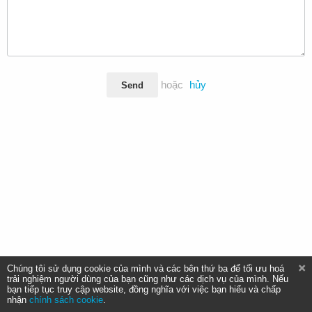
hoặc
hủy
Send
Chúng tôi sử dụng cookie của mình và các bên thứ ba để tối ưu hoá
trải nghiệm người dùng của bạn cũng như các dịch vụ của mình. Nếu
bạn tiếp tục truy cập website, đồng nghĩa với việc bạn hiểu và chấp
nhận
chính sách cookie
.