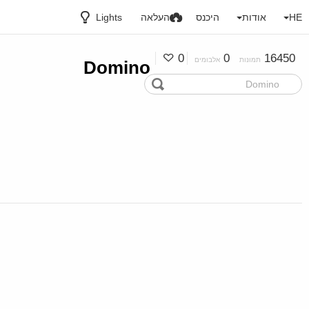
HE
אודות
היכנס
העלאה
Lights
0
0
16450
תמונות
אלבומים
Domino